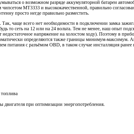
думываться о возможном разряде аккумуляторной батареи автом
м чипсетом МТ3333 и высококачественной, правильно согласова
нтенну просто негде правильно разместить.
 Так, чаще всего нет необходимости в подключении замка зажиг
ь то сеть на 12 или на 24 вольта. Тем не менее, наш опыт подс
т недостаточное напряжение на холостом ходу). Поэтому в приб
оматически определяются также границы минимум-максимум. Ав
ем питания с разъёмом OBD, в таком случае инсталляция ранее 
 топлива
ты двигателя при оптимизации энергопотребления.