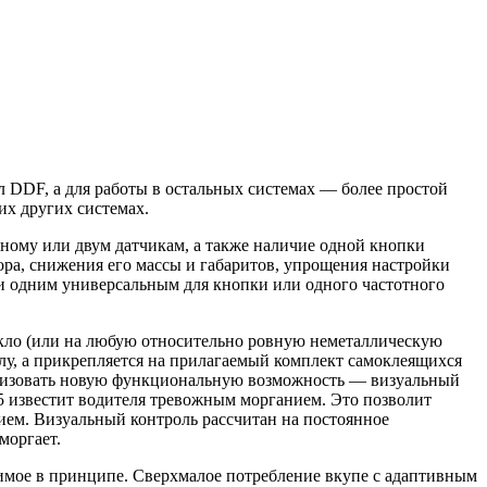
DF, а для работы в остальных системах — более простой
их других системах.
ному или двум датчикам, а также наличие одной кнопки
ора, снижения его массы и габаритов, упрощения настройки
и одним универсальным для кнопки или одного частотного
екло (или на любую относительно ровную неметаллическую
клу, а прикрепляется на прилагаемый комплект самоклеящихся
ализовать новую функциональную возможность — визуальный
 известит водителя тревожным морганием. Это позволит
ием. Визуальный контроль рассчитан на постоянное
моргает.
мое в принципе. Сверхмалое потребление вкупе с адаптивным