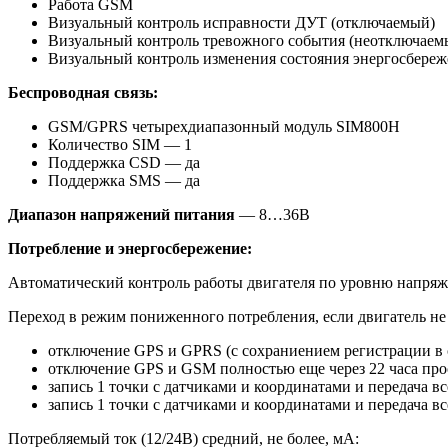
Работа GSM
Визуальный контроль исправности ДУТ (отключаемый)
Визуальный контроль тревожного события (неотключаем
Визуальный контроль изменения состояния энергосбереж
Беспроводная связь:
GSM/GPRS четырехдиапазонный модуль SIM800H
Количество SIM — 1
Поддержка CSD — да
Поддержка SMS — да
Диапазон напряжений питания
— 8…36В
Потребление и энергосбережение:
Автоматический контроль работы двигателя по уровню напряже
Переход в режим пониженного потребления, если двигатель не 
отключение GPS и GPRS (с сохраниением регистрации в се
отключение GPS и GSM полностью еще через 22 часа прос
запись 1 точки с датчиками и координатами и передача в
запись 1 точки с датчиками и координатами и передача 
Потребляемый ток (12/24В) средний, не более, мА: