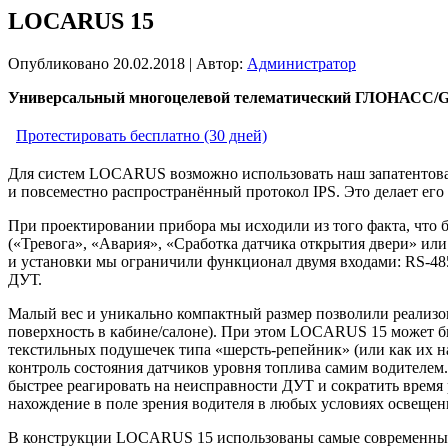
LOCARUS 15
Опубликовано
20.02.2018
|
Автор:
Администратор
Универсальный многоцелевой телематический ГЛОНАСС/GP
Протестировать бесплатно (30 дней)
Для систем LOCARUS возможно использовать наш запатентова
и повсеместно распространённый протокол IPS. Это делает его 
При проектировании прибора мы исходили из того факта, что 
(«Тревога», «Авария», «Сработка датчика открытия двери» или
и установки мы ограничили функционал двумя входами: RS-48
ДУТ.
Малый вес и уникально компактный размер позволили реализо
поверхность в кабине/салоне). При этом LOCARUS 15 может быт
текстильных подушечек типа «шерсть-репейник» (или как их 
контроль состояния датчиков уровня топлива самим водителе
быстрее реагировать на неисправности ДУТ и сократить время
нахождение в поле зрения водителя в любых условиях освещен
В конструкции LOCARUS 15 использованы самые современные к