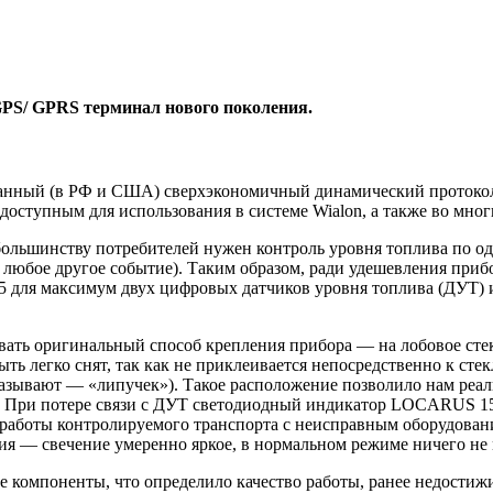
S/ GPRS терминал нового поколения.
нный (в РФ и США) сверхэкономичный динамический протокол D
доступным для использования в системе Wialon, а также во мног
большинству потребителей нужен контроль уровня топлива по од
 любое другое событие). Таким образом, ради удешевления приб
5 для максимум двух цифровых датчиков уровня топлива (ДУТ) 
вать оригинальный способ крепления прибора — на лобовое ст
ь легко снят, так как не приклеивается непосредственно к сте
называют — «липучек»). Такое расположение позволило нам ре
м. При потере связи с ДУТ светодиодный индикатор LOCARUS 15
 работы контролируемого транспорта с неисправным оборудован
ия — свечение умеренно яркое, в нормальном режиме ничего не 
омпоненты, что определило качество работы, ранее недостижи