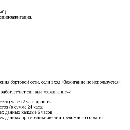
ый)
ения/зажигания.
ния бортовой сети, если вход «Зажигание не используется»
работает/нет сигнала «зажигание»/:
ти) через 2 часа простоя.
тоя (в сумме 24 часа)
сех данных каждые 6 часов
всех данных при возникновении тревожного события