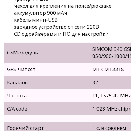
чехол для крепления на поясе/рюкзаке
аккумулятор 900 мАч
кабель мини-USB
зарядное устройство от сети 220В
CD с драйверами и ПО для настройки
SIMCOM 340 GS
GSM-модуль
850/900/1800/1
GPS-чипсет
MTK MT3318
Каналов
32
Частота
L1, 1575.42 MHz
C/A code
1.023 MHz chipr
Горячий старт
1 с, в среднем