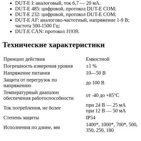
DUT-E I: аналоговый, ток 6,7 — 20 мА.
DUT-E 485: цифровой, протокол DUT-E COM;
DUT-E 232: цифровой, протокол DUT-E COM;
DUT-E AF: аналогово-частотный, напряжение 1-9 В;
частота 500-1500 Гц;
DUT-E CAN: протокол J1939.
Технические характеристики
Принцип действия
Емкостной
Погрешность измерения уровня
±1 %
Напряжение питания
10—50 В
Защита от перегрузок по
до 100 В
напряжению
Температурный диапазон
от -40 до +85°С
обеспечения работоспособности
при 24 В — 25 мА
Ток потребления, не более
при 12 В — 50 мА
Степень защиты
IP54
1400*, 1000*, 700*, 500,
Исполнения по длине, мм
350, 250, 180